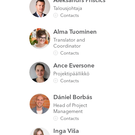
Aleksandrs
Priščics
Talousjohtaja
Alma
Tuominen
Translator and
Coordinator
Ance
Eversone
Projektipäällikkö
Dániel
Borbás
Head of Project
Management
Inga
Viša