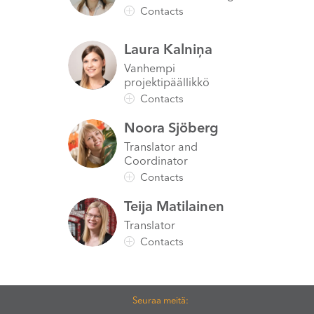
Laura
Kalniņa
Vanhempi
projektipäällikkö
Noora
Sjöberg
Translator and
Coordinator
Teija
Matilainen
Translator
Seuraa meitä: