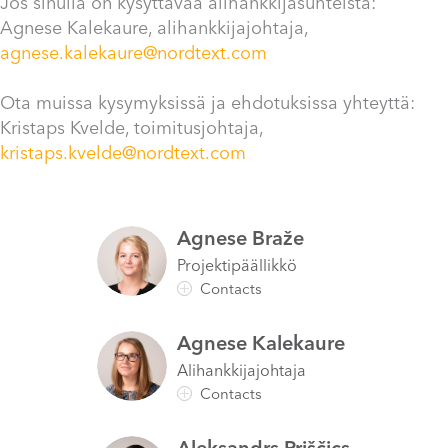
Jos sinulla on kysyttävää alihankkijasuhteista:
Agnese Kalekaure, alihankkija
johtaja
,
agnese.kalekaure@nordtext.com
Ota muissa kysymyksissä ja ehdotuksissa yhteyttä:
Kristaps Kvelde, toimitusjohtaja,
kristaps.kvelde@nordtext.com
Agnese
Braže
Projektipäällikkö
Agnese
Kalekaure
Alihankkijajohtaja