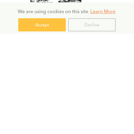
We are using cookies on this site
Learn More
Accept
Decline
Von 9. bis 10. Oktober nimmt
Nordtext am 4. Nordic
Business Forum in Helsinki,
Finnland, teil. Mit 5.300
Seminarteilnehmern aus über
20 Ländern gehört diese
jährlich abgehaltene
Veranstaltung zu den
bedeutendsten
Geschäftsseminaren in ganz
Skandinavien
.